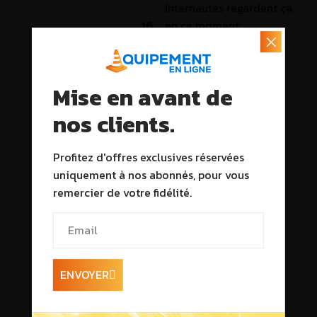
Internautes regardent ça
16
en ce moment
Mise en avant de
nos clients.
Description
Profitez d'offres exclusives réservées
uniquement à nos abonnés, pour vous
remercier de votre fidélité.
ENVOYER