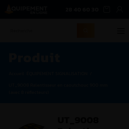
28 40 60 30
Produit
Accueil
ÉQUIPEMENT SIGNALISATION
/
UT_9008 Ralentisseur en caoutchouc 900 mm
(avec 8 réflecteurs)
UT_9008