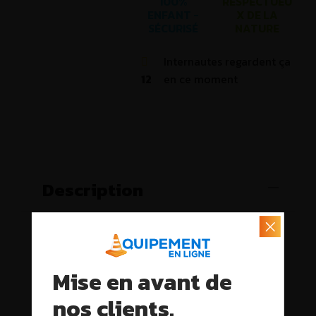
100%
RESPECTUEU
ENFANT -
X DE LA
SÉCURISÉ
NATURE
Internautes regardent ça
12
en ce moment
Description
Mise en avant de
nos clients.