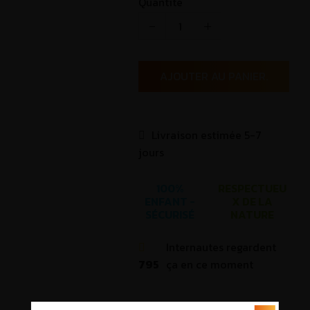
Quantité
AJOUTER AU PANIER.
Livraison estimée 5-7
jours
100%
RESPECTUEU
ENFANT -
X DE LA
SÉCURISÉ
NATURE
Internautes regardent
795
ça en ce moment