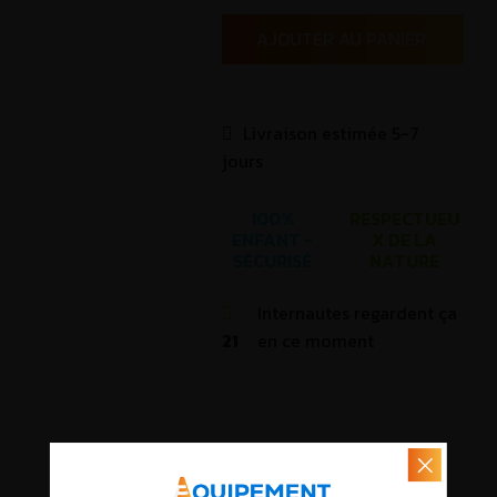
AJOUTER AU PANIER.
Livraison estimée 5-7
jours
100%
RESPECTUEU
ENFANT -
X DE LA
SÉCURISÉ
NATURE
Internautes regardent ça
21
en ce moment