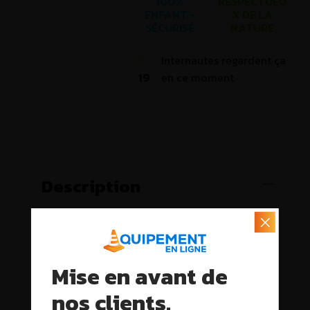
100%
RESPECTUEU
ENFANT -
X DE LA
SÉCURISÉ
NATURE
Internautes regardent ça
19
en ce moment
Description
Mise en avant de
nos clients.