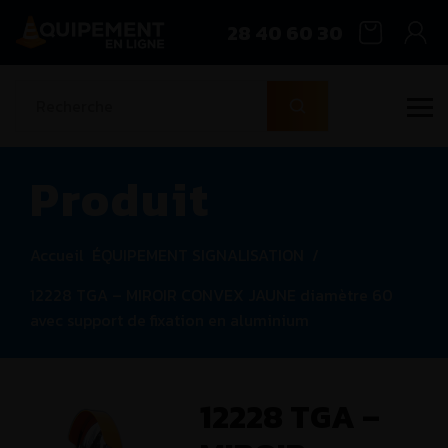
28 40 60 30
Produit
Accueil
ÉQUIPEMENT SIGNALISATION
/
12228 TGA – MIROIR CONVEX JAUNE diamètre 60
avec support de fixation en aluminium
12228 TGA –