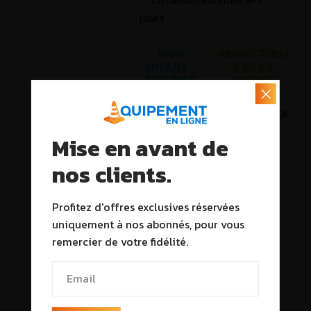
Livraison estimée 5-7
jours
100%
RESPECTUEU
ENFANT -
X DE LA
SÉCURISÉ
NATURE
Internautes regardent ça
24
en ce moment
Mise en avant de
nos clients.
Profitez d'offres exclusives réservées
uniquement à nos abonnés, pour vous
Description
remercier de votre fidélité.